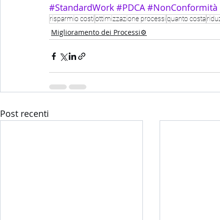
#StandardWork
#PDCA
#NonConformità
risparmio costi
ottimizzazione processi
quanto costa
ridu
Miglioramento dei Processi⚙️
Post recenti