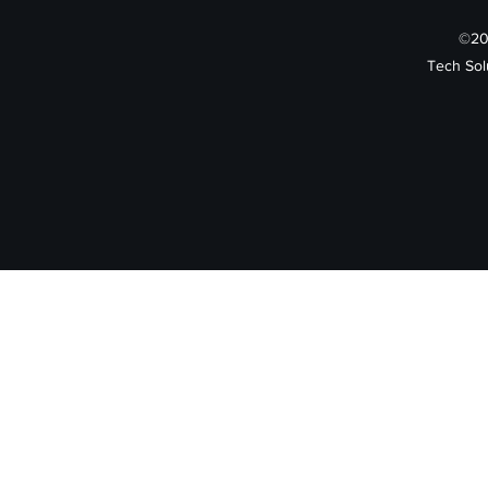
©202
Tech Sol