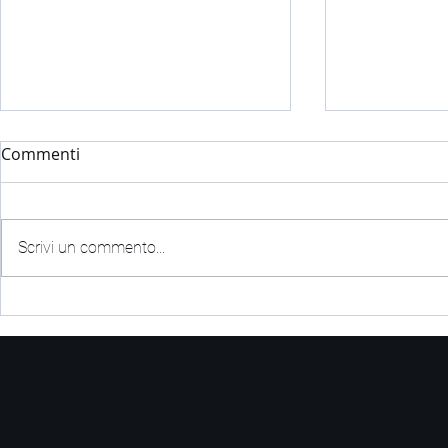
Commenti
Scrivi un commento...
Come l'Ottimizzazione e
Automatizz
l'Automatizzazione dei
Processi Am
processi amministrativi
Differenze 
trasforma le aziende: casi
Combinati 
studio e risultati
l’Ottimizza