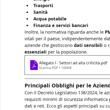
Trasporti
Sanità
Acqua potabile
Finanza e servizi bancari
Inoltre, la normativa riguarda anche le 
P
vitali per il paese, indipendentemente d
aziende che gestiscono 
dati sensibili
 o 
essenziali
 per la popolazione.
Allegato I - Settori ad alta criticità
.pdf
Scarica PDF • 106KB
Principali Obblighi per le Azien
Con il Decreto Legislativo 138/2024, le az
requisiti minimi di sicurezza informatica 
dati e reti. Ecco gli aspetti principali su