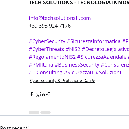
TECH SOLUTIONS - TECNOLOGIA INNOV
info@techsolutionsti.com
+39 393 924 7176
#CyberSecurity
#SicurezzaInformatica
#P
#CyberThreats
#NIS2
#DecretoLegislati
#RegolamentoNIS2
#SicurezzaAziendale
#PMIItalia
#BusinessSecurity
#Consulenz
#ITConsulting
#SicurezzaIT
#SoluzioniIT
Cybersecurity & Protezione Dati 🔒
Post recenti