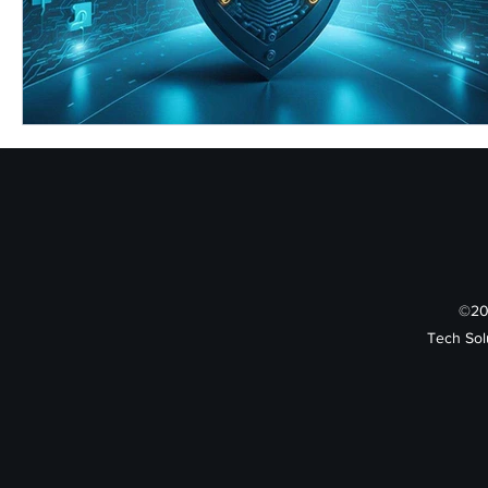
©202
Tech Sol