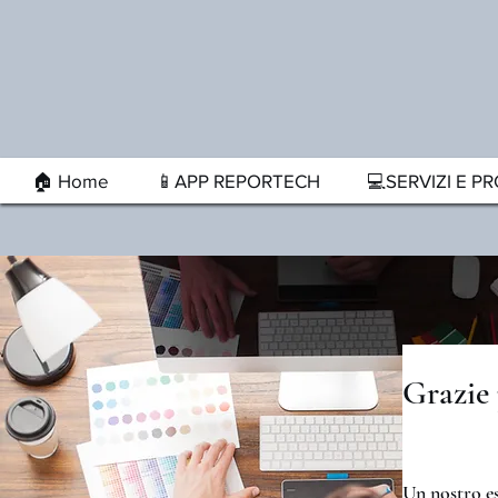
🏠 Home
📱APP REPORTECH
💻SERVIZI E PR
Grazie 
Un nostro es